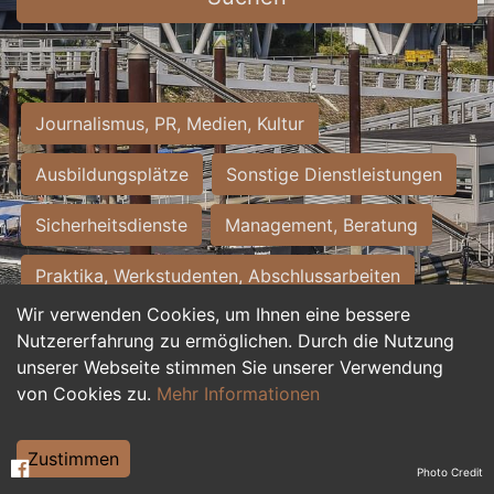
Journalismus, PR, Medien, Kultur
Ausbildungsplätze
Sonstige Dienstleistungen
Sicherheitsdienste
Management, Beratung
Praktika, Werkstudenten, Abschlussarbeiten
Wir verwenden Cookies, um Ihnen eine bessere
Personalwesen
Assistenz, Sekretariat
Nutzererfahrung zu ermöglichen. Durch die Nutzung
unserer Webseite stimmen Sie unserer Verwendung
Hilfskräfte, Aushilfs- und Nebenjobs
von Cookies zu.
Mehr Informationen
Einkauf, Logistik, Materialwirtschaft
Zustimmen
Photo Credit
Weiterbildung, Studium, duale Ausbildung