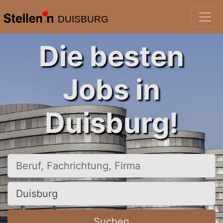
DUISBURG
Die besten
Jobs in
Duisburg!
Beruf, Fachrichtung, Firma
Ort, Stadt
Suchen