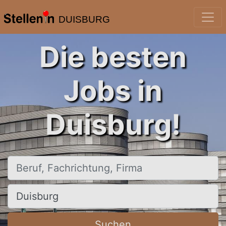
DUISBURG
Die besten
Jobs in
Duisburg!
Beruf, Fachrichtung, Firma
Ort, Stadt
Suchen