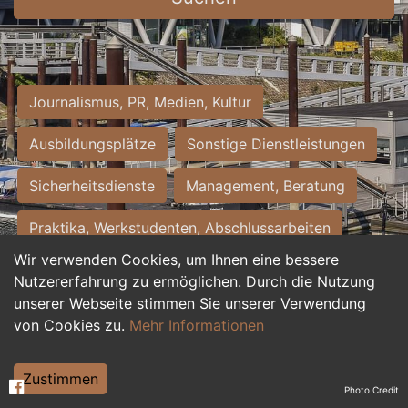
Journalismus, PR, Medien, Kultur
Ausbildungsplätze
Sonstige Dienstleistungen
Sicherheitsdienste
Management, Beratung
Praktika, Werkstudenten, Abschlussarbeiten
Wir verwenden Cookies, um Ihnen eine bessere
Personalwesen
Assistenz, Sekretariat
Nutzererfahrung zu ermöglichen. Durch die Nutzung
unserer Webseite stimmen Sie unserer Verwendung
Hilfskräfte, Aushilfs- und Nebenjobs
von Cookies zu.
Mehr Informationen
Einkauf, Logistik, Materialwirtschaft
Zustimmen
Photo Credit
Weiterbildung, Studium, duale Ausbildung