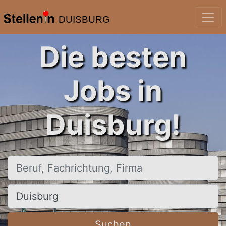
DUISBURG
Die besten
Jobs in
Duisburg!
Beruf, Fachrichtung, Firma
Ort, Stadt
Suchen