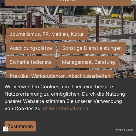
Journalismus, PR, Medien, Kultur
Ausbildungsplätze
Sonstige Dienstleistungen
Sicherheitsdienste
Management, Beratung
Praktika, Werkstudenten, Abschlussarbeiten
Wir verwenden Cookies, um Ihnen eine bessere
Personalwesen
Assistenz, Sekretariat
Nutzererfahrung zu ermöglichen. Durch die Nutzung
unserer Webseite stimmen Sie unserer Verwendung
Hilfskräfte, Aushilfs- und Nebenjobs
von Cookies zu.
Mehr Informationen
Einkauf, Logistik, Materialwirtschaft
Zustimmen
Photo Credit
Weiterbildung, Studium, duale Ausbildung