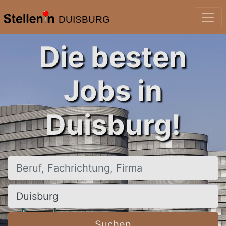
DUISBURG
Die besten
Jobs in
Duisburg!
Beruf, Fachrichtung, Firma
Ort, Stadt
Suchen