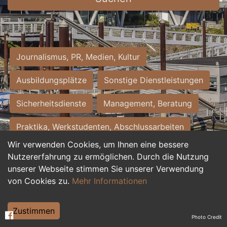
Journalismus, PR, Medien, Kultur
Ausbildungsplätze
Sonstige Dienstleistungen
Sicherheitsdienste
Management, Beratung
Praktika, Werkstudenten, Abschlussarbeiten
Wir verwenden Cookies, um Ihnen eine bessere
Personalwesen
Assistenz, Sekretariat
Nutzererfahrung zu ermöglichen. Durch die Nutzung
unserer Webseite stimmen Sie unserer Verwendung
Hilfskräfte, Aushilfs- und Nebenjobs
von Cookies zu.
Mehr Informationen
Einkauf, Logistik, Materialwirtschaft
Zustimmen
Photo Credit
Weiterbildung, Studium, duale Ausbildung