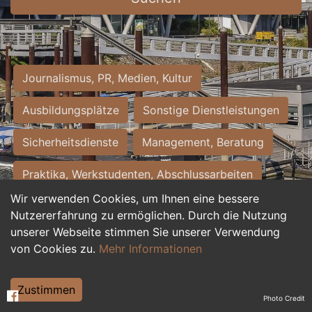
Journalismus, PR, Medien, Kultur
Ausbildungsplätze
Sonstige Dienstleistungen
Sicherheitsdienste
Management, Beratung
Praktika, Werkstudenten, Abschlussarbeiten
Wir verwenden Cookies, um Ihnen eine bessere
Personalwesen
Assistenz, Sekretariat
Nutzererfahrung zu ermöglichen. Durch die Nutzung
unserer Webseite stimmen Sie unserer Verwendung
Hilfskräfte, Aushilfs- und Nebenjobs
von Cookies zu.
Mehr Informationen
Einkauf, Logistik, Materialwirtschaft
Zustimmen
Photo Credit
Weiterbildung, Studium, duale Ausbildung