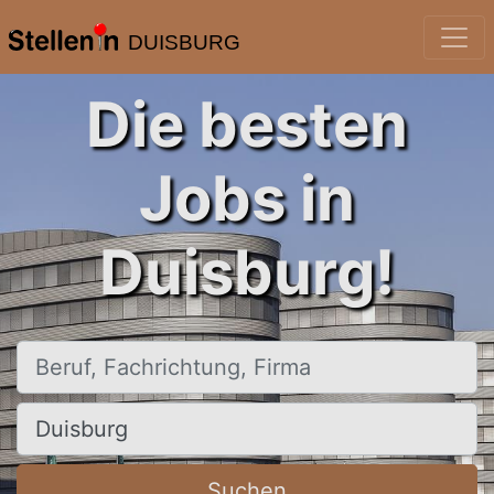
DUISBURG
Die besten
Jobs in
Duisburg!
Beruf, Fachrichtung, Firma
Ort, Stadt
Suchen