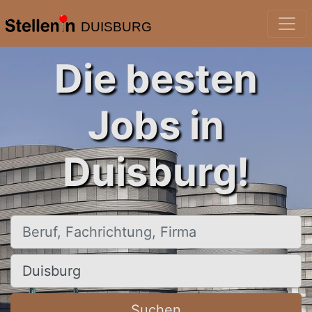
DUISBURG
Die besten
Jobs in
Duisburg!
Beruf, Fachrichtung, Firma
Ort, Stadt
Suchen