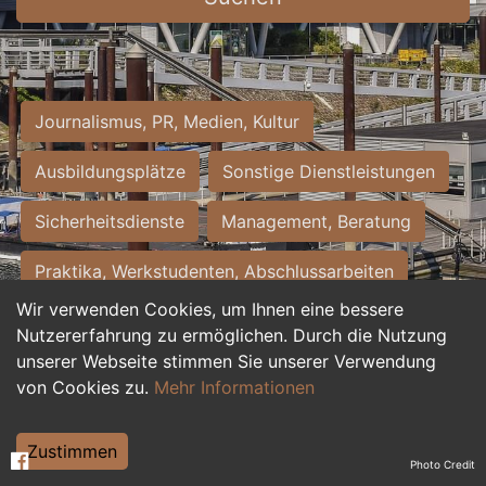
Journalismus, PR, Medien, Kultur
Ausbildungsplätze
Sonstige Dienstleistungen
Sicherheitsdienste
Management, Beratung
Praktika, Werkstudenten, Abschlussarbeiten
Wir verwenden Cookies, um Ihnen eine bessere
Personalwesen
Assistenz, Sekretariat
Nutzererfahrung zu ermöglichen. Durch die Nutzung
unserer Webseite stimmen Sie unserer Verwendung
Hilfskräfte, Aushilfs- und Nebenjobs
von Cookies zu.
Mehr Informationen
Einkauf, Logistik, Materialwirtschaft
Zustimmen
Photo Credit
Weiterbildung, Studium, duale Ausbildung