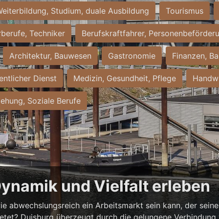
eiterbildung, Studium, duale Ausbildung
Tourismus
rberufe, Techniker
Berufskraftfahrer, Personenbeförder
Architektur, Bauwesen
Gastronomie
Finanzen, Ba
entlicher Dienst
Medizin, Gesundheit, Pflege
Handwe
iehung, Soziale Berufe
Dynamik und Vielfalt erleben
ie abwechslungsreich ein Arbeitsmarkt sein kann, der seine 
ietet? Duisburg überzeugt durch die gelungene Verbindung v