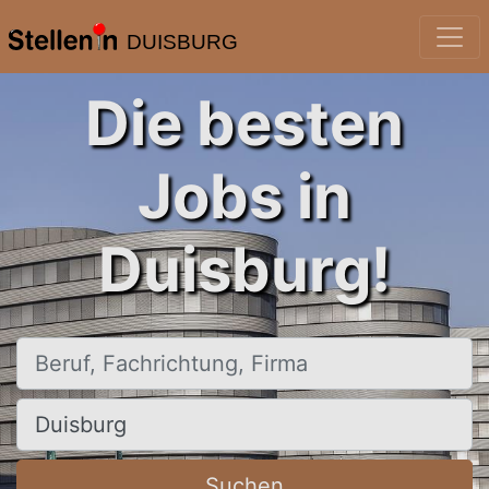
DUISBURG
Die besten
Jobs in
Duisburg!
Beruf, Fachrichtung, Firma
Ort, Stadt
Suchen