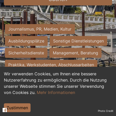
Journalismus, PR, Medien, Kultur
Ausbildungsplätze
Sonstige Dienstleistungen
Sicherheitsdienste
Management, Beratung
Praktika, Werkstudenten, Abschlussarbeiten
Wir verwenden Cookies, um Ihnen eine bessere
Personalwesen
Assistenz, Sekretariat
Nutzererfahrung zu ermöglichen. Durch die Nutzung
unserer Webseite stimmen Sie unserer Verwendung
Hilfskräfte, Aushilfs- und Nebenjobs
von Cookies zu.
Mehr Informationen
Einkauf, Logistik, Materialwirtschaft
Zustimmen
Photo Credit
Weiterbildung, Studium, duale Ausbildung