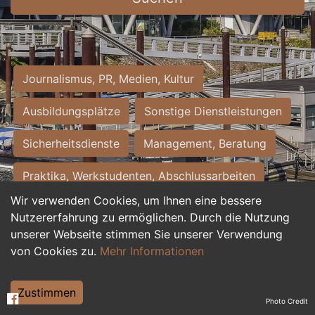
Journalismus, PR, Medien, Kultur
Ausbildungsplätze
Sonstige Dienstleistungen
Sicherheitsdienste
Management, Beratung
Praktika, Werkstudenten, Abschlussarbeiten
Wir verwenden Cookies, um Ihnen eine bessere
Personalwesen
Assistenz, Sekretariat
Nutzererfahrung zu ermöglichen. Durch die Nutzung
unserer Webseite stimmen Sie unserer Verwendung
Hilfskräfte, Aushilfs- und Nebenjobs
von Cookies zu.
Mehr Informationen
Einkauf, Logistik, Materialwirtschaft
Zustimmen
Photo Credit
Weiterbildung, Studium, duale Ausbildung