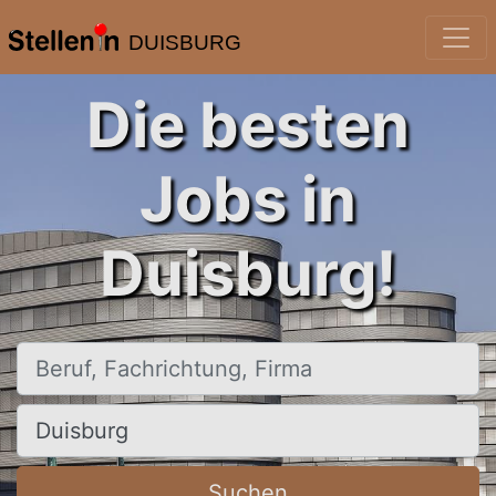
DUISBURG
Die besten
Jobs in
Duisburg!
Beruf, Fachrichtung, Firma
Ort, Stadt
Suchen