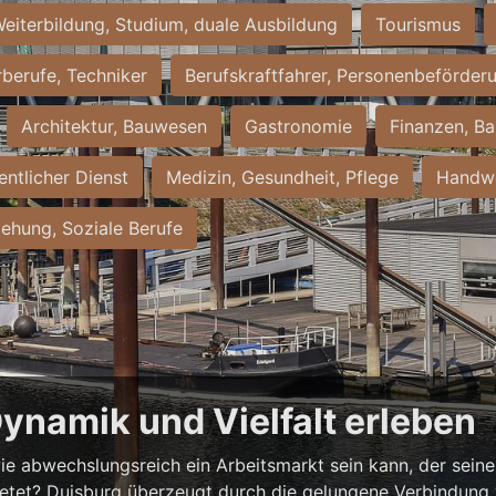
eiterbildung, Studium, duale Ausbildung
Tourismus
rberufe, Techniker
Berufskraftfahrer, Personenbeförder
Architektur, Bauwesen
Gastronomie
Finanzen, Ba
entlicher Dienst
Medizin, Gesundheit, Pflege
Handwe
iehung, Soziale Berufe
Dynamik und Vielfalt erleben
ie abwechslungsreich ein Arbeitsmarkt sein kann, der seine 
ietet? Duisburg überzeugt durch die gelungene Verbindung v