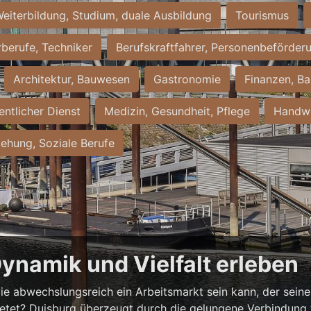
eiterbildung, Studium, duale Ausbildung
Tourismus
rberufe, Techniker
Berufskraftfahrer, Personenbeförder
Architektur, Bauwesen
Gastronomie
Finanzen, Ba
entlicher Dienst
Medizin, Gesundheit, Pflege
Handwe
iehung, Soziale Berufe
Dynamik und Vielfalt erleben
ie abwechslungsreich ein Arbeitsmarkt sein kann, der seine 
ietet? Duisburg überzeugt durch die gelungene Verbindung v