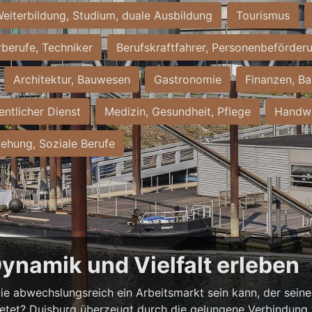
eiterbildung, Studium, duale Ausbildung
Tourismus
rberufe, Techniker
Berufskraftfahrer, Personenbeförder
Architektur, Bauwesen
Gastronomie
Finanzen, Ba
entlicher Dienst
Medizin, Gesundheit, Pflege
Handwe
iehung, Soziale Berufe
Dynamik und Vielfalt erleben
ie abwechslungsreich ein Arbeitsmarkt sein kann, der seine 
ietet? Duisburg überzeugt durch die gelungene Verbindung v