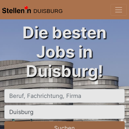
DUISBURG
Die besten
Jobs in
Duisburg!
Beruf, Fachrichtung, Firma
Ort, Stadt
Suchen