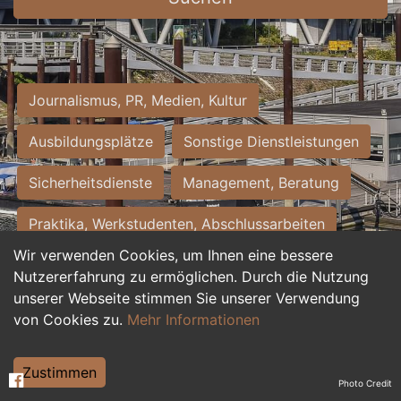
Journalismus, PR, Medien, Kultur
Ausbildungsplätze
Sonstige Dienstleistungen
Sicherheitsdienste
Management, Beratung
Praktika, Werkstudenten, Abschlussarbeiten
Wir verwenden Cookies, um Ihnen eine bessere
Personalwesen
Assistenz, Sekretariat
Nutzererfahrung zu ermöglichen. Durch die Nutzung
unserer Webseite stimmen Sie unserer Verwendung
Hilfskräfte, Aushilfs- und Nebenjobs
von Cookies zu.
Mehr Informationen
Einkauf, Logistik, Materialwirtschaft
Zustimmen
Photo Credit
Weiterbildung, Studium, duale Ausbildung