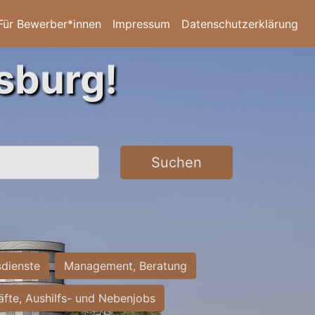
Für Bewerber*innen
Impressum
Datenschutzerklärung
sburg!
Suchen
sdienste
Management, Beratung
räfte, Aushilfs- und Nebenjobs