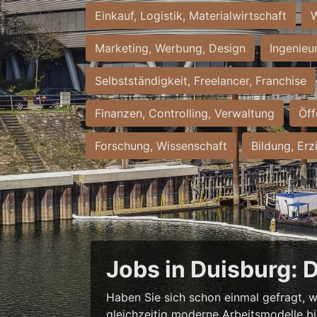
Einkauf, Logistik, Materialwirtschaft
W
Marketing, Werbung, Design
Ingenieu
Selbstständigkeit, Freelancer, Franchise
Finanzen, Controlling, Verwaltung
Öff
Forschung, Wissenschaft
Bildung, Erz
Jobs in Duisburg: 
Haben Sie sich schon einmal gefragt, w
gleichzeitig moderne Arbeitsmodelle b