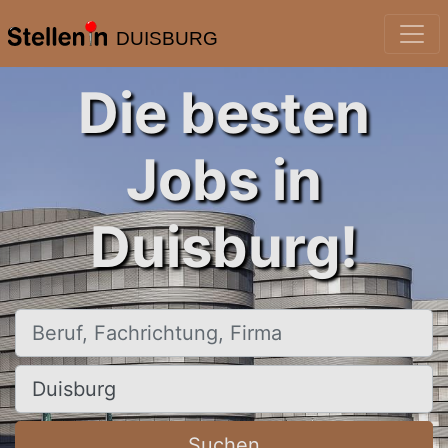
DUISBURG
Die besten
Jobs in
Duisburg!
Beruf, Fachrichtung, Firma
Ort, Stadt
Suchen