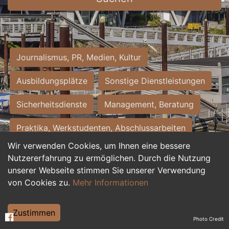
Journalismus, PR, Medien, Kultur
Ausbildungsplätze
Sonstige Dienstleistungen
Sicherheitsdienste
Management, Beratung
Praktika, Werkstudenten, Abschlussarbeiten
Wir verwenden Cookies, um Ihnen eine bessere
Personalwesen
Assistenz, Sekretariat
Nutzererfahrung zu ermöglichen. Durch die Nutzung
unserer Webseite stimmen Sie unserer Verwendung
Hilfskräfte, Aushilfs- und Nebenjobs
von Cookies zu.
Mehr Informationen
Einkauf, Logistik, Materialwirtschaft
Zustimmen
Photo Credit
Weiterbildung, Studium, duale Ausbildung