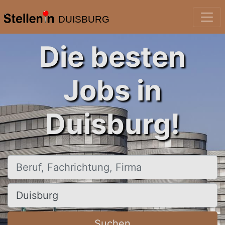
DUISBURG
Die besten
Jobs in
Duisburg!
Beruf, Fachrichtung, Firma
Ort, Stadt
Suchen