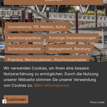
Journalismus, PR, Medien, Kultur
Ausbildungsplätze
Sonstige Dienstleistungen
Sicherheitsdienste
Management, Beratung
Praktika, Werkstudenten, Abschlussarbeiten
Wir verwenden Cookies, um Ihnen eine bessere
Personalwesen
Assistenz, Sekretariat
Nutzererfahrung zu ermöglichen. Durch die Nutzung
unserer Webseite stimmen Sie unserer Verwendung
Hilfskräfte, Aushilfs- und Nebenjobs
von Cookies zu.
Mehr Informationen
Einkauf, Logistik, Materialwirtschaft
Zustimmen
Photo Credit
Weiterbildung, Studium, duale Ausbildung