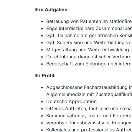
Ihre Aufgaben:
Betreuung von Patienten im stationär
Enge interdisziplinäre Zusammenarbei
Ggf. Teilnahme am geriatrischen Konsi
Ggf. Supervision und Weiterbildung v
Mitgestaltung und Weiterentwicklung d
Durchführung diagnostischer Verfahre
Bereitschaft zum Einbringen bei inte
Ihr Profil:
Abgeschlossene Facharztausbildung im 
Allgemeinmedizin mit Zusatzqualifikati
Deutsche Approbation
Offenes Auftreten, fachliche und sozi
Kommunikations-, Team- und Kooperat
Verantwortungsbewusstsein, Engageme
Kollegiales und professionelles Auftr