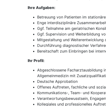
Ihre Aufgaben:
Betreuung von Patienten im stationär
Enge interdisziplinäre Zusammenarbei
Ggf. Teilnahme am geriatrischen Konsi
Ggf. Supervision und Weiterbildung v
Mitgestaltung und Weiterentwicklung d
Durchführung diagnostischer Verfahre
Bereitschaft zum Einbringen bei inte
Ihr Profil:
Abgeschlossene Facharztausbildung im 
Allgemeinmedizin mit Zusatzqualifikati
Deutsche Approbation
Offenes Auftreten, fachliche und sozi
Kommunikations-, Team- und Kooperat
Verantwortungsbewusstsein, Engageme
Kollegiales und professionelles Auftr