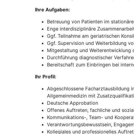
Ihre Aufgaben:
Betreuung von Patienten im stationär
Enge interdisziplinäre Zusammenarbei
Ggf. Teilnahme am geriatrischen Konsi
Ggf. Supervision und Weiterbildung v
Mitgestaltung und Weiterentwicklung d
Durchführung diagnostischer Verfahre
Bereitschaft zum Einbringen bei inte
Ihr Profil:
Abgeschlossene Facharztausbildung im 
Allgemeinmedizin mit Zusatzqualifikati
Deutsche Approbation
Offenes Auftreten, fachliche und sozi
Kommunikations-, Team- und Kooperat
Verantwortungsbewusstsein, Engageme
Kollegiales und professionelles Auftr