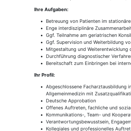
Ihre Aufgaben:
Betreuung von Patienten im stationär
Enge interdisziplinäre Zusammenarbei
Ggf. Teilnahme am geriatrischen Konsi
Ggf. Supervision und Weiterbildung v
Mitgestaltung und Weiterentwicklung d
Durchführung diagnostischer Verfahre
Bereitschaft zum Einbringen bei inte
Ihr Profil:
Abgeschlossene Facharztausbildung im 
Allgemeinmedizin mit Zusatzqualifikati
Deutsche Approbation
Offenes Auftreten, fachliche und sozi
Kommunikations-, Team- und Kooperat
Verantwortungsbewusstsein, Engageme
Kollegiales und professionelles Auftr