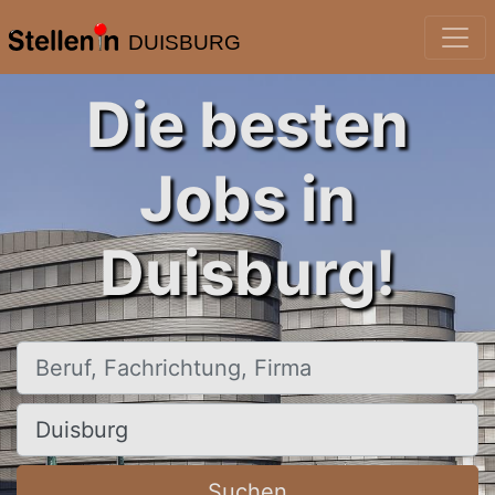
DUISBURG
Die besten
Jobs in
Duisburg!
Beruf, Fachrichtung, Firma
Ort, Stadt
Suchen