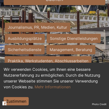
Journalismus, PR, Medien, Kultur
Ausbildungsplätze
Sonstige Dienstleistungen
Sicherheitsdienste
Management, Beratung
Praktika, Werkstudenten, Abschlussarbeiten
Wir verwenden Cookies, um Ihnen eine bessere
Personalwesen
Assistenz, Sekretariat
Nutzererfahrung zu ermöglichen. Durch die Nutzung
unserer Webseite stimmen Sie unserer Verwendung
Hilfskräfte, Aushilfs- und Nebenjobs
von Cookies zu.
Mehr Informationen
Einkauf, Logistik, Materialwirtschaft
Zustimmen
Photo Credit
Weiterbildung, Studium, duale Ausbildung