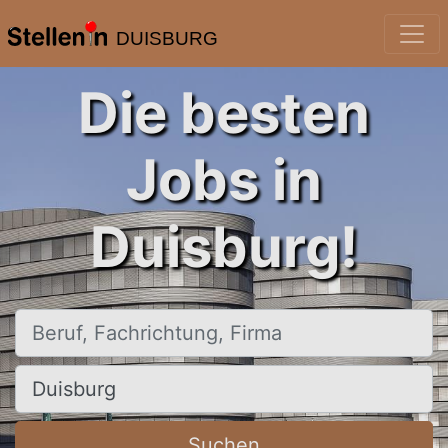
DUISBURG
Die besten
Jobs in
Duisburg!
Beruf, Fachrichtung, Firma
Ort, Stadt
Suchen