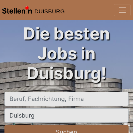
DUISBURG
Die besten
Jobs in
Duisburg!
Beruf, Fachrichtung, Firma
Ort, Stadt
Suchen