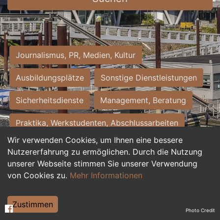
Journalismus, PR, Medien, Kultur
Ausbildungsplätze
Sonstige Dienstleistungen
Sicherheitsdienste
Management, Beratung
Praktika, Werkstudenten, Abschlussarbeiten
Wir verwenden Cookies, um Ihnen eine bessere
Personalwesen
Assistenz, Sekretariat
Nutzererfahrung zu ermöglichen. Durch die Nutzung
unserer Webseite stimmen Sie unserer Verwendung
Hilfskräfte, Aushilfs- und Nebenjobs
von Cookies zu.
Mehr Informationen
Einkauf, Logistik, Materialwirtschaft
Zustimmen
Photo Credit
Weiterbildung, Studium, duale Ausbildung