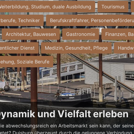
eiterbildung, Studium, duale Ausbildung
Tourismus
rberufe, Techniker
Berufskraftfahrer, Personenbeförder
Architektur, Bauwesen
Gastronomie
Finanzen, Ba
entlicher Dienst
Medizin, Gesundheit, Pflege
Handwe
iehung, Soziale Berufe
Dynamik und Vielfalt erleben
ie abwechslungsreich ein Arbeitsmarkt sein kann, der seine 
ietet? Duisburg überzeugt durch die gelungene Verbindung v