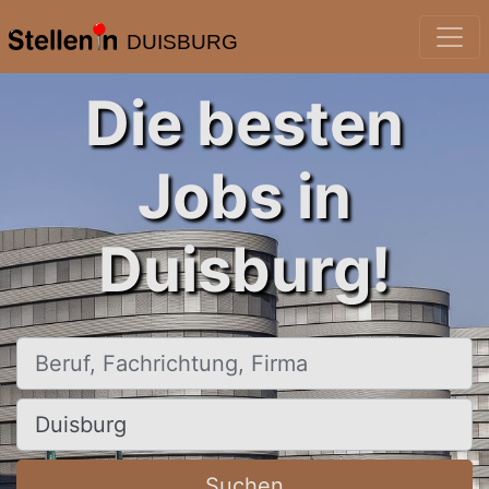
DUISBURG
Die besten
Jobs in
Duisburg!
Beruf, Fachrichtung, Firma
Ort, Stadt
Suchen