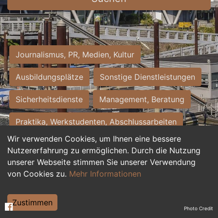
Journalismus, PR, Medien, Kultur
Ausbildungsplätze
Sonstige Dienstleistungen
Sicherheitsdienste
Management, Beratung
Praktika, Werkstudenten, Abschlussarbeiten
Wir verwenden Cookies, um Ihnen eine bessere
Personalwesen
Assistenz, Sekretariat
Nutzererfahrung zu ermöglichen. Durch die Nutzung
unserer Webseite stimmen Sie unserer Verwendung
Hilfskräfte, Aushilfs- und Nebenjobs
von Cookies zu.
Mehr Informationen
Einkauf, Logistik, Materialwirtschaft
Zustimmen
Photo Credit
Weiterbildung, Studium, duale Ausbildung