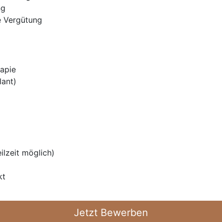
ng
te Vergütung
rapie
lant)
eilzeit möglich)
kt
Jetzt Bewerben