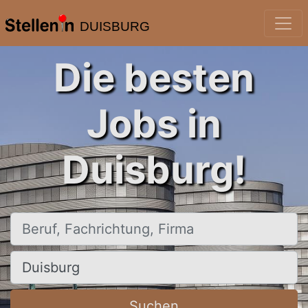
DUISBURG
Die besten
Jobs in
Duisburg!
Beruf, Fachrichtung, Firma
Ort, Stadt
Suchen