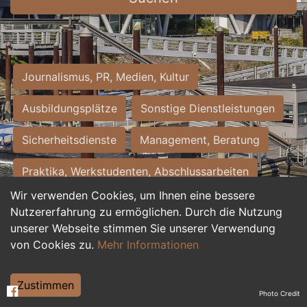
Journalismus, PR, Medien, Kultur
Ausbildungsplätze
Sonstige Dienstleistungen
Sicherheitsdienste
Management, Beratung
Praktika, Werkstudenten, Abschlussarbeiten
Wir verwenden Cookies, um Ihnen eine bessere
Personalwesen
Assistenz, Sekretariat
Nutzererfahrung zu ermöglichen. Durch die Nutzung
unserer Webseite stimmen Sie unserer Verwendung
Hilfskräfte, Aushilfs- und Nebenjobs
von Cookies zu.
Mehr Informationen
Einkauf, Logistik, Materialwirtschaft
Zustimmen
Photo Credit
Weiterbildung, Studium, duale Ausbildung