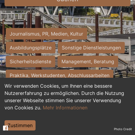
Journalismus, PR, Medien, Kultur
Ausbildungsplätze
Sonstige Dienstleistungen
Sicherheitsdienste
Management, Beratung
Praktika, Werkstudenten, Abschlussarbeiten
Wir verwenden Cookies, um Ihnen eine bessere
Personalwesen
Assistenz, Sekretariat
Nutzererfahrung zu ermöglichen. Durch die Nutzung
unserer Webseite stimmen Sie unserer Verwendung
Hilfskräfte, Aushilfs- und Nebenjobs
von Cookies zu.
Mehr Informationen
Einkauf, Logistik, Materialwirtschaft
Zustimmen
Photo Credit
Weiterbildung, Studium, duale Ausbildung