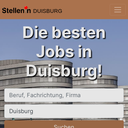
DUISBURG
Die besten
Jobs in
Duisburg!
Beruf, Fachrichtung, Firma
Ort, Stadt
Suchen