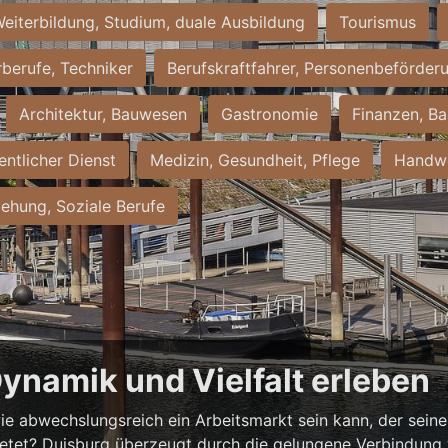
eiterbildung, Studium, duale Ausbildung
Tourismus
rberufe, Techniker
Berufskraftfahrer, Personenbeförder
Architektur, Bauwesen
Gastronomie
Finanzen, Ba
entlicher Dienst
Medizin, Gesundheit, Pflege
Handwe
iehung, Soziale Berufe
Dynamik und Vielfalt erleben
ie abwechslungsreich ein Arbeitsmarkt sein kann, der seine 
ietet? Duisburg überzeugt durch die gelungene Verbindung v