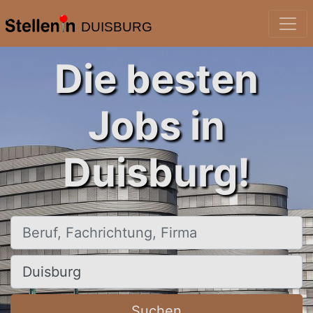
DUISBURG
Die besten
Jobs in
Duisburg!
Beruf, Fachrichtung, Firma
Ort, Stadt
Suchen