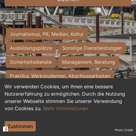
Journalismus, PR, Medien, Kultur
Ausbildungsplätze
Sonstige Dienstleistungen
Sicherheitsdienste
Management, Beratung
Praktika, Werkstudenten, Abschlussarbeiten
Wir verwenden Cookies, um Ihnen eine bessere
Personalwesen
Assistenz, Sekretariat
Nutzererfahrung zu ermöglichen. Durch die Nutzung
unserer Webseite stimmen Sie unserer Verwendung
Hilfskräfte, Aushilfs- und Nebenjobs
von Cookies zu.
Mehr Informationen
Einkauf, Logistik, Materialwirtschaft
Zustimmen
Photo Credit
Weiterbildung, Studium, duale Ausbildung