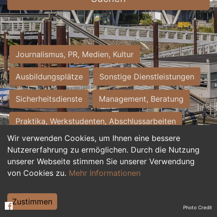
Journalismus, PR, Medien, Kultur
Ausbildungsplätze
Sonstige Dienstleistungen
Sicherheitsdienste
Management, Beratung
Praktika, Werkstudenten, Abschlussarbeiten
Wir verwenden Cookies, um Ihnen eine bessere
Personalwesen
Assistenz, Sekretariat
Nutzererfahrung zu ermöglichen. Durch die Nutzung
unserer Webseite stimmen Sie unserer Verwendung
Hilfskräfte, Aushilfs- und Nebenjobs
von Cookies zu.
Mehr Informationen
Einkauf, Logistik, Materialwirtschaft
Zustimmen
Photo Credit
Weiterbildung, Studium, duale Ausbildung