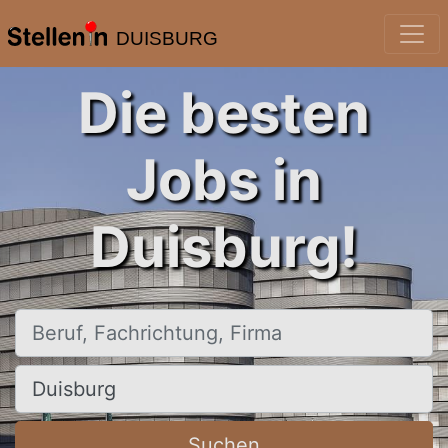
DUISBURG
Die besten
Jobs in
Duisburg!
Beruf, Fachrichtung, Firma
Ort, Stadt
Suchen