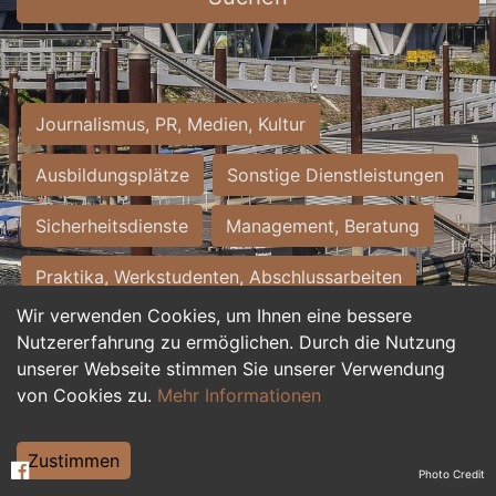
Journalismus, PR, Medien, Kultur
Ausbildungsplätze
Sonstige Dienstleistungen
Sicherheitsdienste
Management, Beratung
Praktika, Werkstudenten, Abschlussarbeiten
Wir verwenden Cookies, um Ihnen eine bessere
Personalwesen
Assistenz, Sekretariat
Nutzererfahrung zu ermöglichen. Durch die Nutzung
unserer Webseite stimmen Sie unserer Verwendung
Hilfskräfte, Aushilfs- und Nebenjobs
von Cookies zu.
Mehr Informationen
Einkauf, Logistik, Materialwirtschaft
Zustimmen
Photo Credit
Weiterbildung, Studium, duale Ausbildung