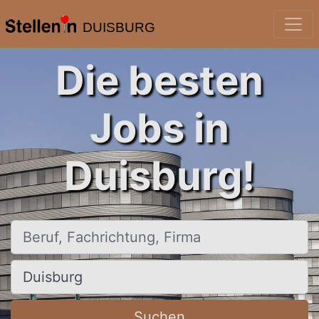
DUISBURG
Die besten
Jobs in
Duisburg!
Beruf, Fachrichtung, Firma
Ort, Stadt
Suchen