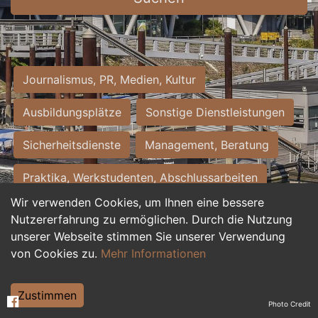
Journalismus, PR, Medien, Kultur
Ausbildungsplätze
Sonstige Dienstleistungen
Sicherheitsdienste
Management, Beratung
Praktika, Werkstudenten, Abschlussarbeiten
Wir verwenden Cookies, um Ihnen eine bessere
Personalwesen
Assistenz, Sekretariat
Nutzererfahrung zu ermöglichen. Durch die Nutzung
unserer Webseite stimmen Sie unserer Verwendung
Hilfskräfte, Aushilfs- und Nebenjobs
von Cookies zu.
Mehr Informationen
Einkauf, Logistik, Materialwirtschaft
Zustimmen
Photo Credit
Weiterbildung, Studium, duale Ausbildung