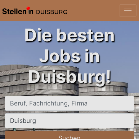
DUISBURG
Die besten
Jobs in
Duisburg!
Beruf, Fachrichtung, Firma
Ort, Stadt
Suchen