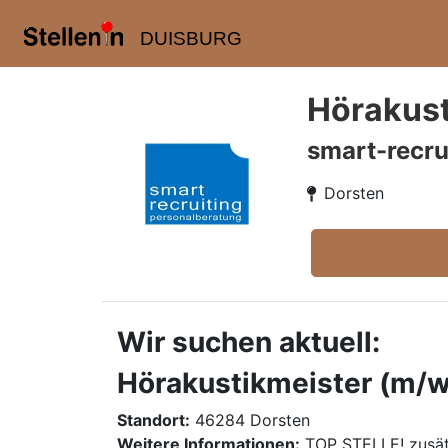
DUISBURG
Hörakust
smart-recru
Dorsten
Wir suchen aktuell:
Hörakustikmeister (m/w
Standort:
46284 Dorsten
Weitere Informationen:
TOP STELLE! zusät