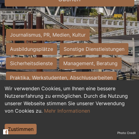
Journalismus, PR, Medien, Kultur
Ausbildungsplätze
Sonstige Dienstleistungen
Sicherheitsdienste
Management, Beratung
Praktika, Werkstudenten, Abschlussarbeiten
Wir verwenden Cookies, um Ihnen eine bessere
Personalwesen
Assistenz, Sekretariat
Nutzererfahrung zu ermöglichen. Durch die Nutzung
unserer Webseite stimmen Sie unserer Verwendung
Hilfskräfte, Aushilfs- und Nebenjobs
von Cookies zu.
Mehr Informationen
Einkauf, Logistik, Materialwirtschaft
Zustimmen
Photo Credit
Weiterbildung, Studium, duale Ausbildung