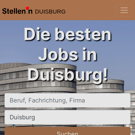
DUISBURG
Die besten
Jobs in
Duisburg!
Beruf, Fachrichtung, Firma
Ort, Stadt
Suchen