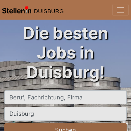
DUISBURG
Die besten
Jobs in
Duisburg!
Beruf, Fachrichtung, Firma
Ort, Stadt
Suchen