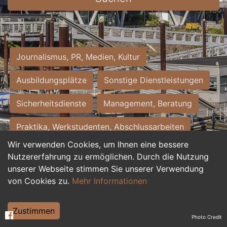
Journalismus, PR, Medien, Kultur
Ausbildungsplätze
Sonstige Dienstleistungen
Sicherheitsdienste
Management, Beratung
Praktika, Werkstudenten, Abschlussarbeiten
Wir verwenden Cookies, um Ihnen eine bessere
Personalwesen
Assistenz, Sekretariat
Nutzererfahrung zu ermöglichen. Durch die Nutzung
unserer Webseite stimmen Sie unserer Verwendung
Hilfskräfte, Aushilfs- und Nebenjobs
von Cookies zu.
Mehr Informationen
Einkauf, Logistik, Materialwirtschaft
Zustimmen
Photo Credit
Weiterbildung, Studium, duale Ausbildung