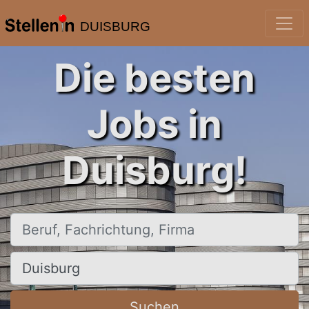
DUISBURG
Die besten
Jobs in
Duisburg!
Beruf, Fachrichtung, Firma
Ort, Stadt
Suchen