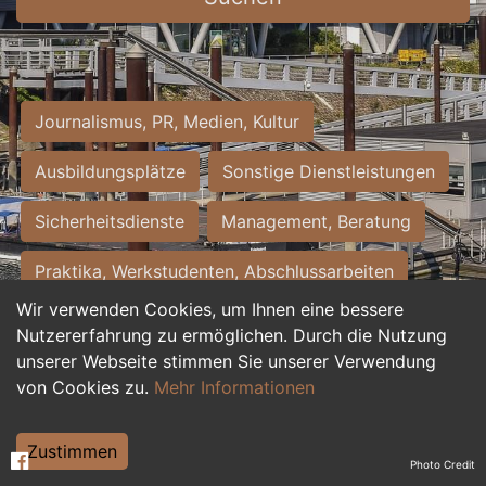
Journalismus, PR, Medien, Kultur
Ausbildungsplätze
Sonstige Dienstleistungen
Sicherheitsdienste
Management, Beratung
Praktika, Werkstudenten, Abschlussarbeiten
Wir verwenden Cookies, um Ihnen eine bessere
Personalwesen
Assistenz, Sekretariat
Nutzererfahrung zu ermöglichen. Durch die Nutzung
unserer Webseite stimmen Sie unserer Verwendung
Hilfskräfte, Aushilfs- und Nebenjobs
von Cookies zu.
Mehr Informationen
Einkauf, Logistik, Materialwirtschaft
Zustimmen
Photo Credit
Weiterbildung, Studium, duale Ausbildung