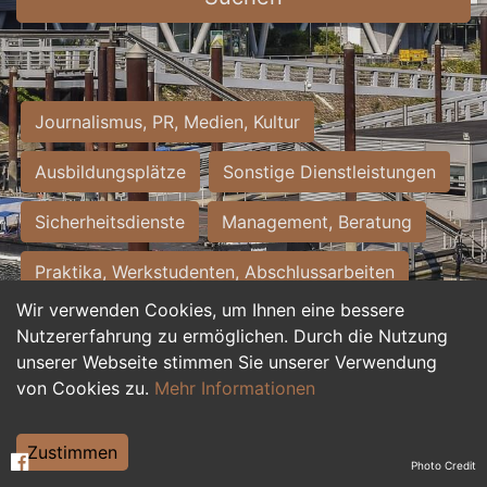
Journalismus, PR, Medien, Kultur
Ausbildungsplätze
Sonstige Dienstleistungen
Sicherheitsdienste
Management, Beratung
Praktika, Werkstudenten, Abschlussarbeiten
Wir verwenden Cookies, um Ihnen eine bessere
Personalwesen
Assistenz, Sekretariat
Nutzererfahrung zu ermöglichen. Durch die Nutzung
unserer Webseite stimmen Sie unserer Verwendung
Hilfskräfte, Aushilfs- und Nebenjobs
von Cookies zu.
Mehr Informationen
Einkauf, Logistik, Materialwirtschaft
Zustimmen
Photo Credit
Weiterbildung, Studium, duale Ausbildung