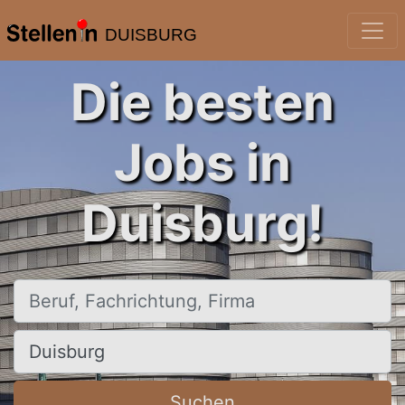
DUISBURG
Die besten
Jobs in
Duisburg!
Beruf, Fachrichtung, Firma
Ort, Stadt
Suchen