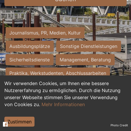
Journalismus, PR, Medien, Kultur
Ausbildungsplätze
Sonstige Dienstleistungen
Sicherheitsdienste
Management, Beratung
Praktika, Werkstudenten, Abschlussarbeiten
Wir verwenden Cookies, um Ihnen eine bessere
Personalwesen
Assistenz, Sekretariat
Nutzererfahrung zu ermöglichen. Durch die Nutzung
unserer Webseite stimmen Sie unserer Verwendung
Hilfskräfte, Aushilfs- und Nebenjobs
von Cookies zu.
Mehr Informationen
Einkauf, Logistik, Materialwirtschaft
Zustimmen
Photo Credit
Weiterbildung, Studium, duale Ausbildung