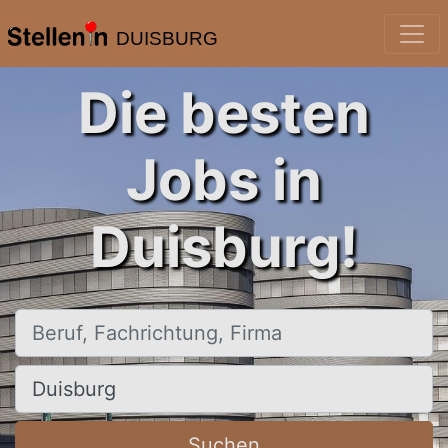
DUISBURG
Die besten
Jobs in
Duisburg!
Beruf, Fachrichtung, Firma
Ort, Stadt
Suchen