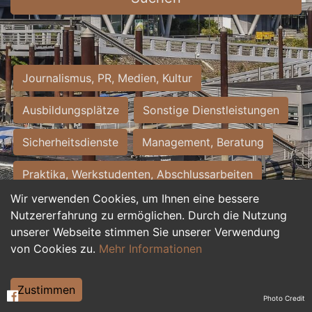
Journalismus, PR, Medien, Kultur
Ausbildungsplätze
Sonstige Dienstleistungen
Sicherheitsdienste
Management, Beratung
Praktika, Werkstudenten, Abschlussarbeiten
Wir verwenden Cookies, um Ihnen eine bessere
Personalwesen
Assistenz, Sekretariat
Nutzererfahrung zu ermöglichen. Durch die Nutzung
unserer Webseite stimmen Sie unserer Verwendung
Hilfskräfte, Aushilfs- und Nebenjobs
von Cookies zu.
Mehr Informationen
Einkauf, Logistik, Materialwirtschaft
Zustimmen
Photo Credit
Weiterbildung, Studium, duale Ausbildung