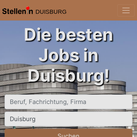
DUISBURG
Die besten
Jobs in
Duisburg!
Beruf, Fachrichtung, Firma
Ort, Stadt
Suchen