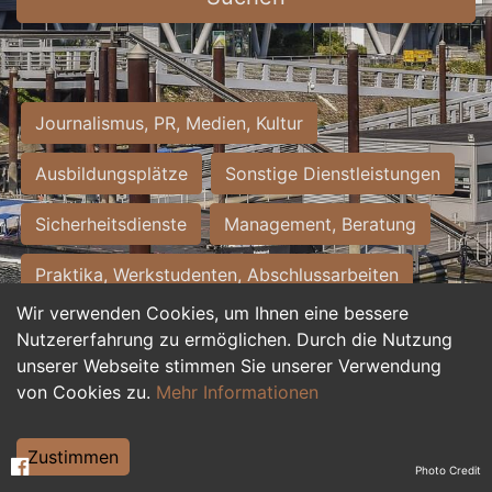
Journalismus, PR, Medien, Kultur
Ausbildungsplätze
Sonstige Dienstleistungen
Sicherheitsdienste
Management, Beratung
Praktika, Werkstudenten, Abschlussarbeiten
Wir verwenden Cookies, um Ihnen eine bessere
Personalwesen
Assistenz, Sekretariat
Nutzererfahrung zu ermöglichen. Durch die Nutzung
unserer Webseite stimmen Sie unserer Verwendung
Hilfskräfte, Aushilfs- und Nebenjobs
von Cookies zu.
Mehr Informationen
Einkauf, Logistik, Materialwirtschaft
Zustimmen
Photo Credit
Weiterbildung, Studium, duale Ausbildung