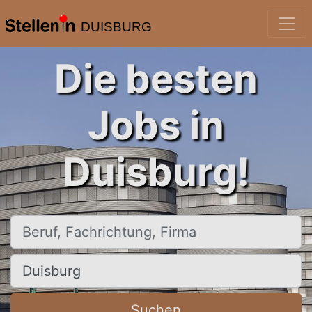
DUISBURG
Die besten
Jobs in
Duisburg!
Beruf, Fachrichtung, Firma
Ort, Stadt
Suchen