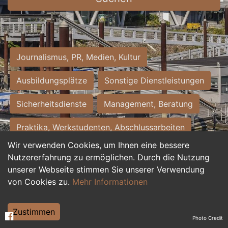
Journalismus, PR, Medien, Kultur
Ausbildungsplätze
Sonstige Dienstleistungen
Sicherheitsdienste
Management, Beratung
Praktika, Werkstudenten, Abschlussarbeiten
Wir verwenden Cookies, um Ihnen eine bessere
Personalwesen
Assistenz, Sekretariat
Nutzererfahrung zu ermöglichen. Durch die Nutzung
unserer Webseite stimmen Sie unserer Verwendung
Hilfskräfte, Aushilfs- und Nebenjobs
von Cookies zu.
Mehr Informationen
Einkauf, Logistik, Materialwirtschaft
Zustimmen
Photo Credit
Weiterbildung, Studium, duale Ausbildung