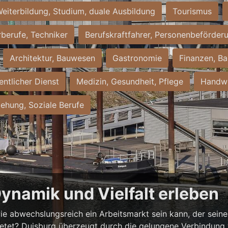
eiterbildung, Studium, duale Ausbildung
Tourismus
rberufe, Techniker
Berufskraftfahrer, Personenbeförder
Architektur, Bauwesen
Gastronomie
Finanzen, Ba
entlicher Dienst
Medizin, Gesundheit, Pflege
Handwe
iehung, Soziale Berufe
Dynamik und Vielfalt erleben
ie abwechslungsreich ein Arbeitsmarkt sein kann, der seine 
ietet? Duisburg überzeugt durch die gelungene Verbindung v