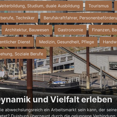
eiterbildung, Studium, duale Ausbildung
Tourismus
rberufe, Techniker
Berufskraftfahrer, Personenbeförder
Architektur, Bauwesen
Gastronomie
Finanzen, Ba
entlicher Dienst
Medizin, Gesundheit, Pflege
Handwe
iehung, Soziale Berufe
Dynamik und Vielfalt erleben
ie abwechslungsreich ein Arbeitsmarkt sein kann, der seine 
ietet? Duisburg überzeugt durch die gelungene Verbindung v