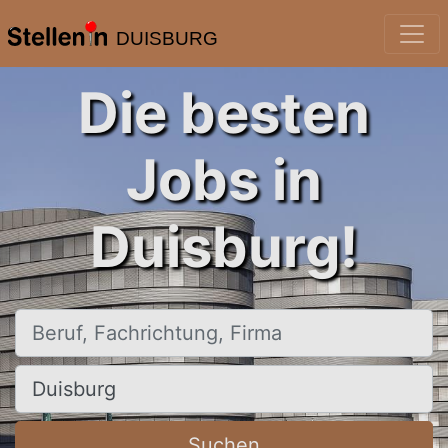
DUISBURG
Die besten
Jobs in
Duisburg!
Beruf, Fachrichtung, Firma
Ort, Stadt
Suchen