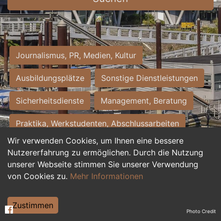
Journalismus, PR, Medien, Kultur
Ausbildungsplätze
Sonstige Dienstleistungen
Sicherheitsdienste
Management, Beratung
Praktika, Werkstudenten, Abschlussarbeiten
Wir verwenden Cookies, um Ihnen eine bessere
Personalwesen
Assistenz, Sekretariat
Nutzererfahrung zu ermöglichen. Durch die Nutzung
unserer Webseite stimmen Sie unserer Verwendung
Hilfskräfte, Aushilfs- und Nebenjobs
von Cookies zu.
Mehr Informationen
Einkauf, Logistik, Materialwirtschaft
Zustimmen
Photo Credit
Weiterbildung, Studium, duale Ausbildung