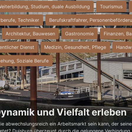
eiterbildung, Studium, duale Ausbildung
Tourismus
rberufe, Techniker
Berufskraftfahrer, Personenbeförder
Architektur, Bauwesen
Gastronomie
Finanzen, Ba
entlicher Dienst
Medizin, Gesundheit, Pflege
Handwe
iehung, Soziale Berufe
Dynamik und Vielfalt erleben
ie abwechslungsreich ein Arbeitsmarkt sein kann, der seine 
ietet? Duisburg überzeugt durch die gelungene Verbindung v