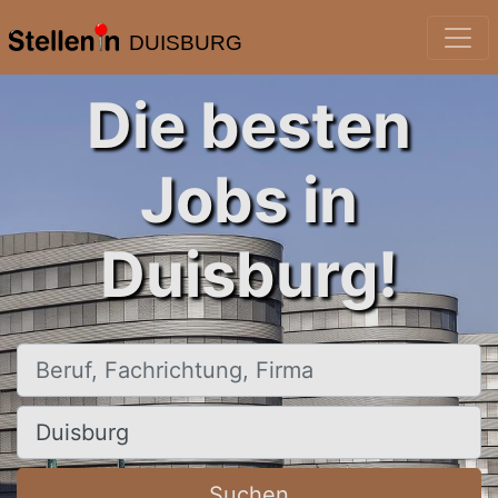
DUISBURG
Die besten
Jobs in
Duisburg!
Beruf, Fachrichtung, Firma
Ort, Stadt
Suchen