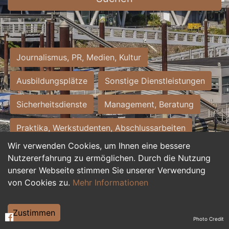
Journalismus, PR, Medien, Kultur
Ausbildungsplätze
Sonstige Dienstleistungen
Sicherheitsdienste
Management, Beratung
Praktika, Werkstudenten, Abschlussarbeiten
Wir verwenden Cookies, um Ihnen eine bessere
Personalwesen
Assistenz, Sekretariat
Nutzererfahrung zu ermöglichen. Durch die Nutzung
unserer Webseite stimmen Sie unserer Verwendung
Hilfskräfte, Aushilfs- und Nebenjobs
von Cookies zu.
Mehr Informationen
Einkauf, Logistik, Materialwirtschaft
Zustimmen
Photo Credit
Weiterbildung, Studium, duale Ausbildung