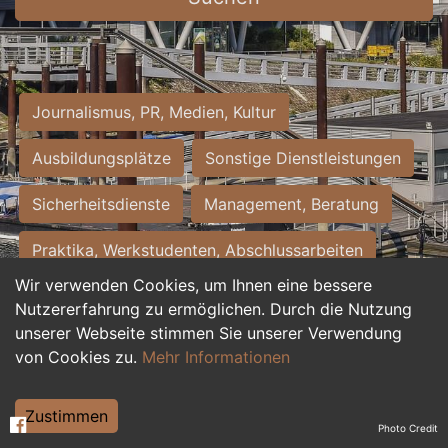
Journalismus, PR, Medien, Kultur
Ausbildungsplätze
Sonstige Dienstleistungen
Sicherheitsdienste
Management, Beratung
Praktika, Werkstudenten, Abschlussarbeiten
Wir verwenden Cookies, um Ihnen eine bessere
Personalwesen
Assistenz, Sekretariat
Nutzererfahrung zu ermöglichen. Durch die Nutzung
unserer Webseite stimmen Sie unserer Verwendung
Hilfskräfte, Aushilfs- und Nebenjobs
von Cookies zu.
Mehr Informationen
Einkauf, Logistik, Materialwirtschaft
Zustimmen
Photo Credit
Weiterbildung, Studium, duale Ausbildung