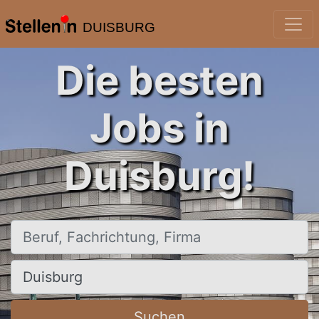
DUISBURG
Die besten
Jobs in
Duisburg!
Beruf, Fachrichtung, Firma
Ort, Stadt
Suchen