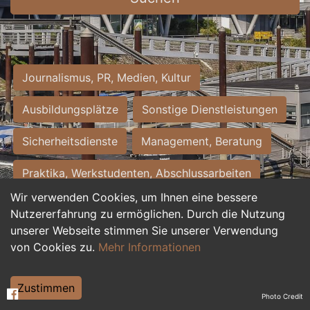
Journalismus, PR, Medien, Kultur
Ausbildungsplätze
Sonstige Dienstleistungen
Sicherheitsdienste
Management, Beratung
Praktika, Werkstudenten, Abschlussarbeiten
Wir verwenden Cookies, um Ihnen eine bessere
Personalwesen
Assistenz, Sekretariat
Nutzererfahrung zu ermöglichen. Durch die Nutzung
unserer Webseite stimmen Sie unserer Verwendung
Hilfskräfte, Aushilfs- und Nebenjobs
von Cookies zu.
Mehr Informationen
Einkauf, Logistik, Materialwirtschaft
Zustimmen
Photo Credit
Weiterbildung, Studium, duale Ausbildung