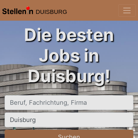
DUISBURG
Die besten
Jobs in
Duisburg!
Beruf, Fachrichtung, Firma
Ort, Stadt
Suchen