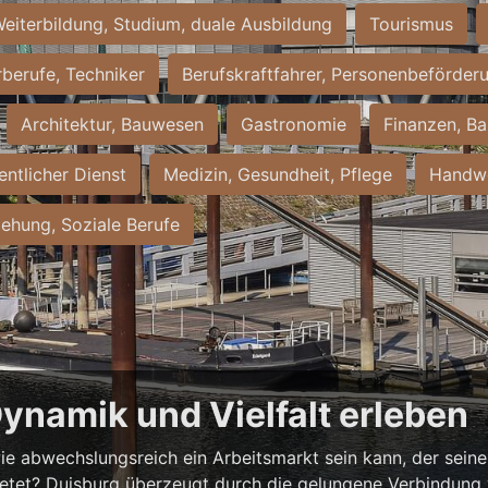
eiterbildung, Studium, duale Ausbildung
Tourismus
rberufe, Techniker
Berufskraftfahrer, Personenbeförder
Architektur, Bauwesen
Gastronomie
Finanzen, Ba
entlicher Dienst
Medizin, Gesundheit, Pflege
Handwe
iehung, Soziale Berufe
Dynamik und Vielfalt erleben
ie abwechslungsreich ein Arbeitsmarkt sein kann, der seine 
ietet? Duisburg überzeugt durch die gelungene Verbindung v